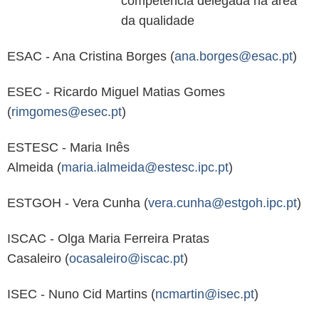
competência delegada na área
da qualidade
ESAC - Ana Cristina Borges (
ana.borges@esac.pt
)
ESEC - Ricardo Miguel Matias Gomes
(
rimgomes@esec.pt
)
ESTESC - Maria Inês
Almeida (
maria.ialmeida@estesc.ipc.pt
)
ESTGOH - Vera Cunha (
vera.cunha@estgoh.ipc.pt
)
ISCAC - Olga Maria Ferreira Pratas
Casaleiro (
ocasaleiro@iscac.pt
)
ISEC - Nuno Cid Martins (
ncmartin@isec.pt
)