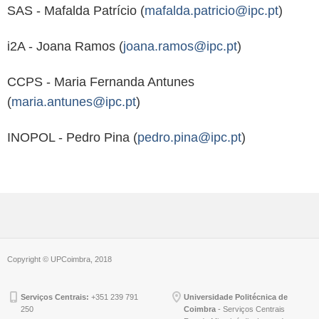
SAS - Mafalda Patrício (
mafalda.patricio@ipc.pt
)
i2A - Joana Ramos (
joana.ramos@ipc.pt
)
CCPS - Maria Fernanda Antunes
(
maria.antunes@ipc.pt
)
INOPOL - Pedro Pina (
pedro.pina@ipc.pt
)
Copyright © UPCoimbra, 2018
Serviços Centrais:
+351 239 791
Universidade Politécnica de
250
Coimbra
- Serviços Centrais