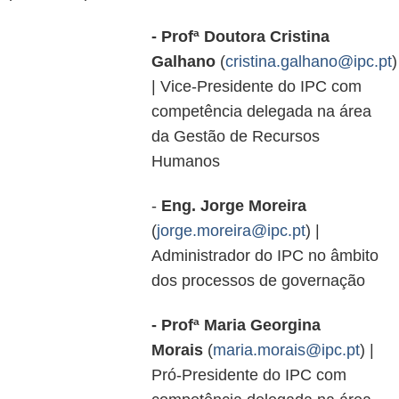
- Profª Doutora Cristina
Galhano
(
cristina.galhano@ipc.pt
)
| Vice-Presidente do IPC com
competência delegada na área
da Gestão de Recursos
Humanos
-
Eng. Jorge Moreira
(
jorge.moreira@ipc.pt
) |
Administrador do IPC no âmbito
dos processos de governação
- Profª Maria Georgina
Morais
(
maria.morais@ipc.pt
) |
Pró-Presidente do IPC com