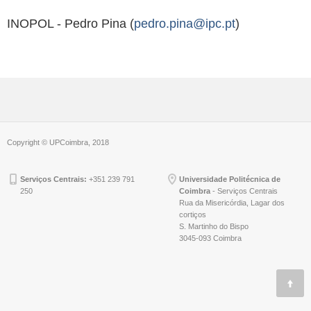
INOPOL - Pedro Pina (
pedro.pina@ipc.pt
)
Copyright © UPCoimbra, 2018
Serviços Centrais:
+351 239 791
Universidade Politécnica de
250
Coimbra
- Serviços Centrais
Rua da Misericórdia, Lagar dos
cortiços
S. Martinho do Bispo
3045-093 Coimbra