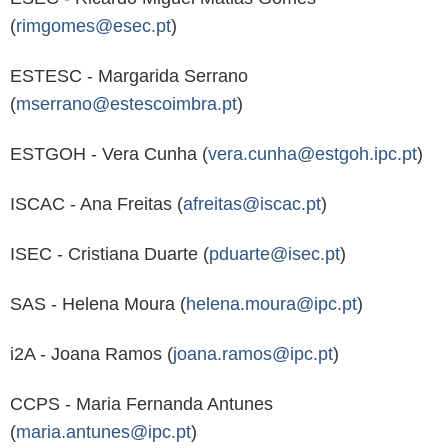
(
rimgomes@esec.pt
)
ESTESC - Margarida Serrano
(
mserrano@estescoimbra.pt
)
ESTGOH - Vera Cunha (
vera.cunha@estgoh.ipc.pt
)
ISCAC - Ana Freitas (
afreitas@iscac.pt
)
ISEC - Cristiana Duarte (
pduarte@isec.pt
)
SAS - Helena Moura (
helena.moura@ipc.pt
)
i2A - Joana Ramos (
joana.ramos@ipc.pt
)
CCPS - Maria Fernanda Antunes
(
maria.antunes@ipc.pt
)