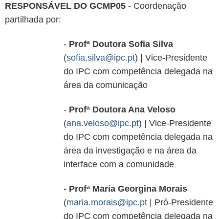
RESPONSÁVEL DO GCMP05
- Coordenação
partilhada por:
-
Profª Doutora Sofia Silva
(
sofia.silva@ipc.pt
) | Vice-Presidente
do IPC com competência delegada na
área da comunicação
-
Profª Doutora Ana Veloso
(
ana.veloso@ipc.pt
) | Vice-Presidente
do IPC com competência delegada na
área da investigação e na área da
interface com a comunidade
-
Profª Maria Georgina Morais
(
maria.morais@ipc.pt
| Pró-Presidente
do IPC com competência delegada na