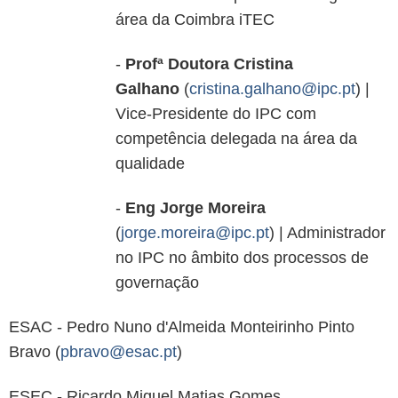
área da Coimbra iTEC
-
Profª Doutora Cristina
Galhano
(
cristina.galhano@ipc.pt
) |
Vice-Presidente do IPC com
competência delegada na área da
qualidade
-
Eng Jorge Moreira
(
jorge.moreira@ipc.pt
) | Administrador
no IPC no âmbito dos processos de
governação
ESAC - Pedro Nuno d'Almeida Monteirinho Pinto
Bravo (
pbravo@esac.pt
)
ESEC - Ricardo Miguel Matias Gomes