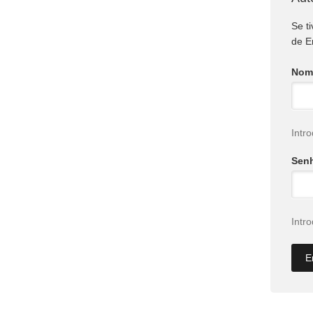
Se t
de E
Nome
Intr
Sen
Intr